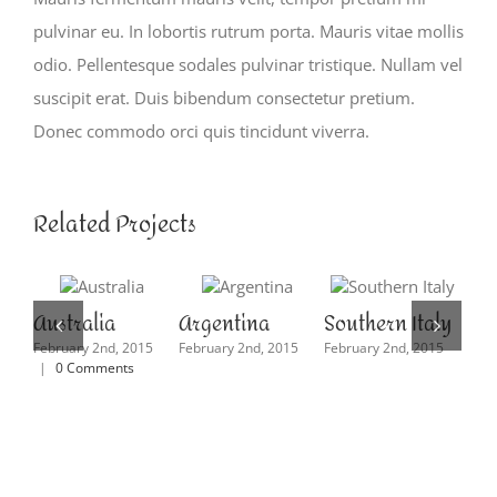
pulvinar eu. In lobortis rutrum porta. Mauris vitae mollis
odio. Pellentesque sodales pulvinar tristique. Nullam vel
suscipit erat. Duis bibendum consectetur pretium.
Donec commodo orci quis tincidunt viverra.
Related Projects
Australia
Argentina
Southern Italy
Ca
February 2nd, 2015
February 2nd, 2015
February 2nd, 2015
Janu
|
0 Comments